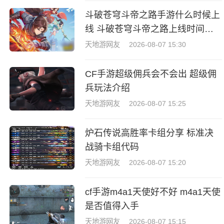
斗破苍穹斗帝之路手游什么时候上
线 斗破苍穹斗帝之路上线时间一
览
天地游网友
2026-08-07 15:30
CF手游超级佣兵会不会出 超级佣
兵玩法介绍
天地游网友
2026-08-07 15:25
炉石传说高胜率卡组分享 标准决
战骑卡组代码
天地游网友
2026-08-07 15:20
cf手游m4a1天使好不好 m4a1天使
是否值得入手
天地游网友
2026-08-07 15:15