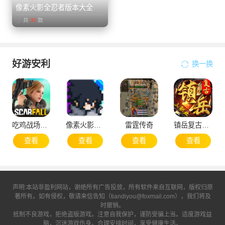
像素火影全忍者版本大全
共
30
款
好游安利
换一换
吃鸡战场皇家大战
像素火影2025次世代1.20版本
雷霆传奇
镇岳复古三职业
查看
查看
查看
查看
声明:本站非盈利网站，谢绝所有广告投放，所有软件来自互联网，版权归原
著所有。如有侵权，敬请来信告知（tiandiyou@foxmail.com），我们将及
时撤销。
抵制不良游戏，拒绝盗版游戏。注意自我保护，谨防受骗上当。适度游戏益
脑，沉迷游戏伤身。合理安排时间，享受健康生活。