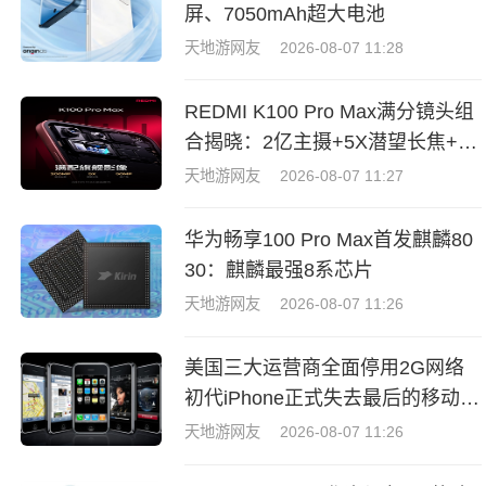
屏、7050mAh超大电池
天地游网友
2026-08-07 11:28
REDMI K100 Pro Max满分镜头组
合揭晓：2亿主摄+5X潜望长焦+50
MP超广角
天地游网友
2026-08-07 11:27
华为畅享100 Pro Max首发麒麟80
30：麒麟最强8系芯片
天地游网友
2026-08-07 11:26
美国三大运营商全面停用2G网络
初代iPhone正式失去最后的移动网
络支持
天地游网友
2026-08-07 11:26