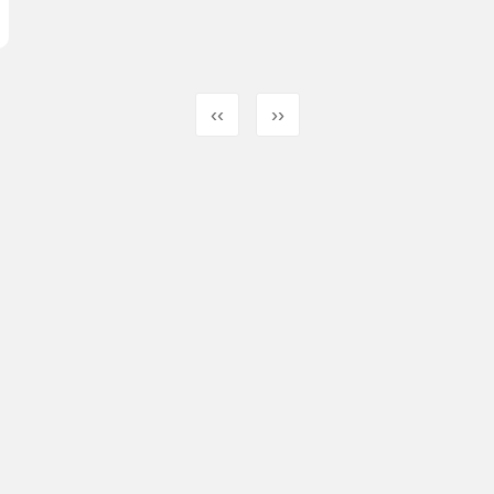
‹‹
››