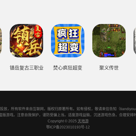
镇岳复古三职业
焚心疯狂超变
聚义传世
放，所有软件来自互联网，版权归原著所有。如有侵权，敬请来信告知（tiandiyou@fo
盗版游戏。注意自我保护，谨防受骗上当。适度游戏益脑，沉迷游戏伤身。合理安排
Copyright © 2025
天地游
鄂ICP备2023010193号-12