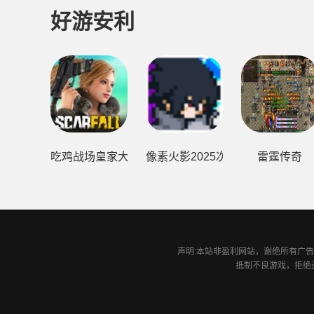
好游安利
吃鸡战场皇家大战
像素火影2025次世代1.20版本
雷霆传奇
声明:本站非盈利网站，谢绝所有广告投
抵制不良游戏，拒绝