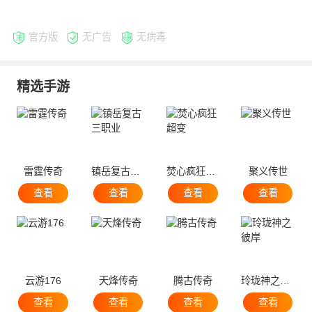
官方版
无广告
无病毒
精选手游
雷霆传奇
镇岳复古三职业
焚心疯狂超变
聚义传世
查看
查看
查看
查看
云游176
天烽传奇
腾古传奇
玲珑神之彼岸
查看
查看
查看
查看