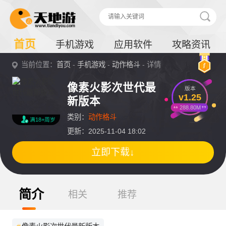
首页
手机游戏
应用软件
攻略资讯
当前位置：
首页
-
手机游戏
-
动作格斗
- 详情
像素火影次世代最
版本
v1.25
新版本
288.80M
类别：
动作格斗
满18+周岁
更新：2025-11-04 18:02
立即下载↓
简介
相关
推荐