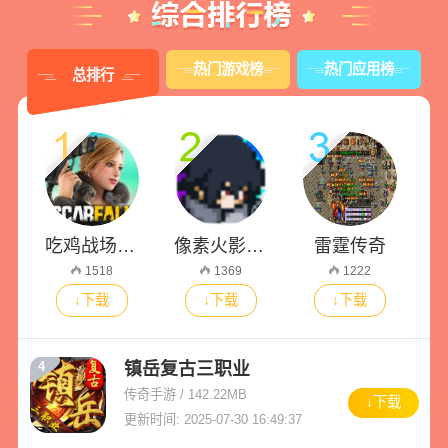
热门游戏榜
热门应用榜
总排行
吃鸡战场皇家大战
像素火影2025次世代1.20版本
雷霆传奇
1518
1369
1222
↓下载
↓下载
↓下载
镇岳复古三职业
4
传奇手游 / 142.22MB
↓下载
更新时间: 2025-07-30 16:49:37