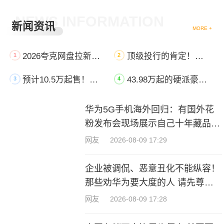
NEWS INFORMATION
新闻资讯
MORE +
2026夸克网盘拉新项目教程：从零基础入驻到全渠道推广变现，附最新官方邀请码
顶级投行的肯定！高盛预测小米汽车2028年交付破100万辆
1
2
预计10.5万起售！新款比亚迪海豹06将于8月11日上市：外观大变
43.98万起的硬派豪华SUV！享界G9预售72小时订单破1.5万台
3
4
华为5G手机海外回归：有国外花
粉发布会现场展示自己十年藏品
激动到不行
网友
2026-08-09 17:29
企业被调侃、恶意丑化不能纵容！
那些劝华为要大度的人 请先尊重
法律
网友
2026-08-09 17:28