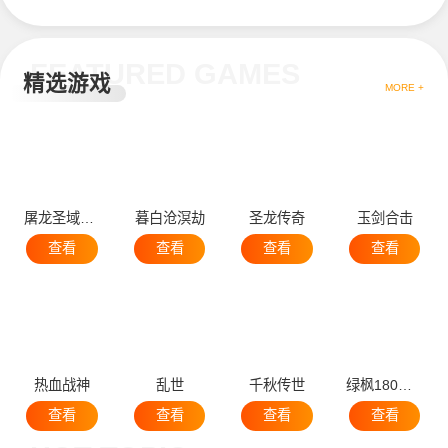
FEATURED GAMES
精选游戏
MORE +
屠龙圣域问道福利版
暮白沧溟劫
圣龙传奇
玉剑合击
查看
查看
查看
查看
热血战神
乱世
千秋传世
绿枫180传奇
查看
查看
查看
查看