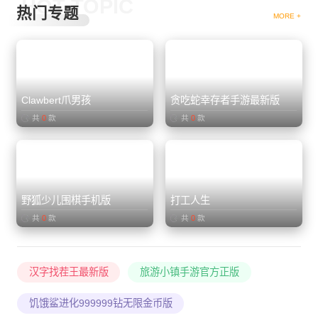
HOT TOPIC
热门专题
MORE +
01.
02.
Clawbert爪男孩
贪吃蛇幸存者手游最新版
共
0
款
共
0
款
03.
04.
野狐少儿围棋手机版
打工人生
共
0
款
共
0
款
汉字找茬王最新版
旅游小镇手游官方正版
饥饿鲨进化999999钻无限金币版