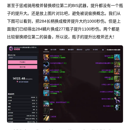
甚至于惩戒骑用橙斧替换顺位第二的BIS武器，提升都没有一个瓶
子的提升大。还是放上图片对比吧，避免被说偷换概念。我们从
下图可以看到，把284长柄换成橙斧提升大约1000秒伤。但是上
面我们已经得出284鳞片换成277瓶子提升1100秒伤。两个都是
比较替换顺位第二的装备，所以说，瓶子的提升比橙斧还大！