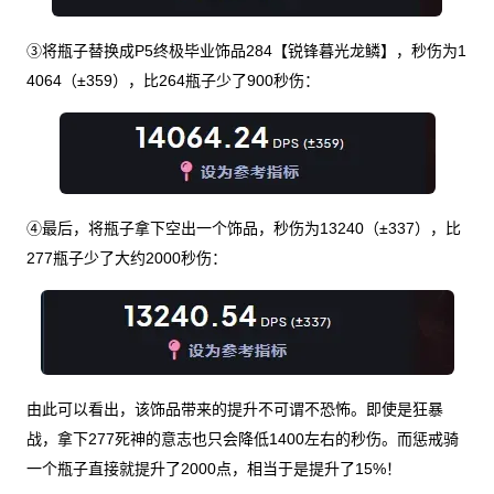
③将瓶子替换成P5终极毕业饰品284【锐锋暮光龙鳞】，秒伤为1
4064（±359），比264瓶子少了900秒伤：
④最后，将瓶子拿下空出一个饰品，秒伤为13240（±337），比
277瓶子少了大约2000秒伤：
由此可以看出，该饰品带来的提升不可谓不恐怖。即使是狂暴
战，拿下277死神的意志也只会降低1400左右的秒伤。而惩戒骑
一个瓶子直接就提升了2000点，相当于是提升了15%！