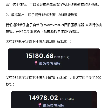
恶】这个饰品。可以说是这两者成就了WLK终极形态的惩戒骑。
2、模拟输出：瓶子提升15%秒伤！264就能质变
我们通过新手盒子自带的“WowSimsCN怀旧服模拟器”来进行伤害
模拟，在P4全毕业状态下惩戒骑的单体DPS输出。
①带277瓶子状态下秒伤为15180（±319）：
②带264瓶子状态下秒伤为14978（±316），比277瓶子少了200
秒伤：