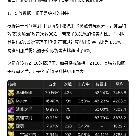
魔兽世界wlk怀旧服瓶中的小憎恶为什么惩戒骑用好
1、实战数据，瓶子是绝对的神装
根据第一时间拿到【瓶中的小憎恶】的惩戒骑玩家分享，饰品特
效“怒火喷涌”攻击次数90次，带来了3.81%的伤害占比。而同时
其带出的90次“真理圣印”则可通过计算得出伤害占比为4.35%。
两者相加后得出瓶子实际伤害占比超过了8%。
这是在没有2T10的情况下，如果惩戒骑换上2T10，其特效和瓶
子互动之后，带来的链锁提升将更加巨大！