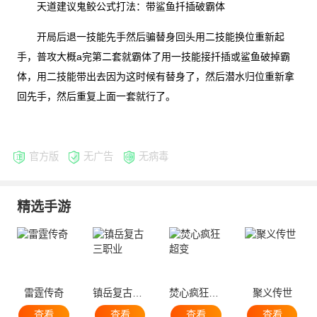
天道建议鬼鲛公式打法：带鲨鱼扦插破霸体
开局后退一技能先手然后骗替身回头用二技能换位重新起
手，普攻大概a完第二套就霸体了用一技能接扦插或鲨鱼破掉霸
体，用二技能带出去因为这时候有替身了，然后潜水归位重新拿
回先手，然后重复上面一套就行了。
官方版
无广告
无病毒
精选手游
雷霆传奇
镇岳复古三职业
焚心疯狂超变
聚义传世
查看
查看
查看
查看