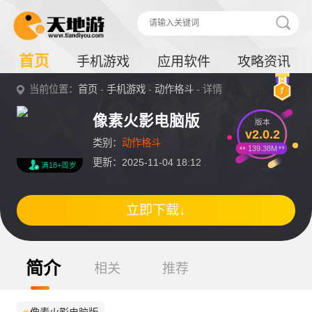
首页
手机游戏
应用软件
攻略资讯
当前位置：
首页
-
手机游戏
-
动作格斗
- 详情
像素火影电脑版
版本
v2.0.2
类别：
动作格斗
139.38M
更新：2025-11-04 18:12
满18+周岁
立即下载↓
简介
相关
推荐