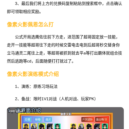
3、最后我们将上方的兑换码复制粘贴到搜索框中，点击确认
即可领取相应奖励。
像素火影佩恩怎么打
公式开局选鹰佐往前下方走，进范围了超哥固定放一技能，
走开一技能等超哥往下走的时候交雷电击电到后超哥秒交替身你
立马通灵二尾往上走，等超哥被抓到就去平a等打出霸体就组合技
然后逃跑等cd，后面随便打打就过了。
像素火影演练模式介绍
1、演练：原练习场玩法
2、备战：限时1V1对战（人机对战、玩家PK）