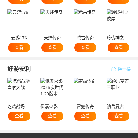
云游176
天烽传奇
腾古传奇
玲珑神之彼岸
查看
查看
查看
查看
好游安利
换一换
吃鸡战场皇家大战
像素火影2025次世代1.20版本
雷霆传奇
镇岳复古三职业
查看
查看
查看
查看