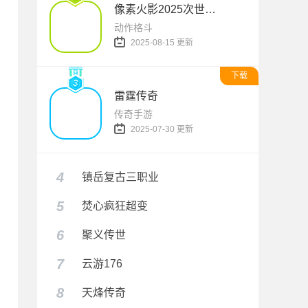
像素火影2025次世代1.20版本
动作格斗
2025-08-15 更新
下载
雷霆传奇
传奇手游
2025-07-30 更新
4
镇岳复古三职业
5
焚心疯狂超变
6
聚义传世
7
云游176
8
天烽传奇