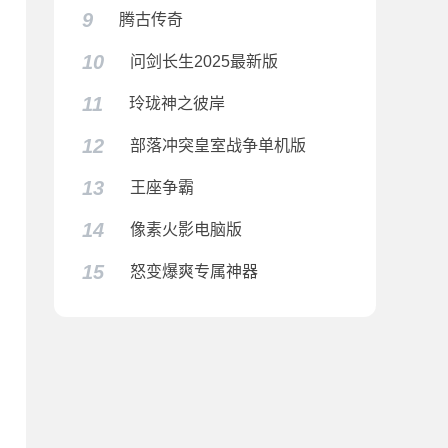
9
腾古传奇
10
问剑长生2025最新版
11
玲珑神之彼岸
12
部落冲突皇室战争单机版
13
王座争霸
14
像素火影电脑版
15
怒变爆爽专属神器