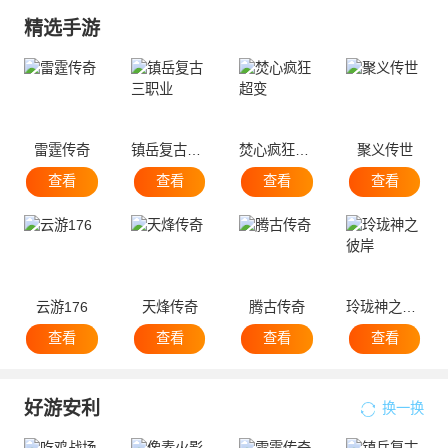
精选手游
雷霆传奇
镇岳复古三职业
焚心疯狂超变
聚义传世
查看
查看
查看
查看
云游176
天烽传奇
腾古传奇
玲珑神之彼岸
查看
查看
查看
查看
好游安利
换一换