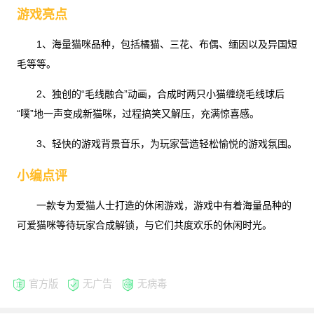
游戏亮点
1、海量猫咪品种，包括橘猫、三花、布偶、缅因以及异国短
毛等等。
2、独创的“毛线融合”动画，合成时两只小猫缠绕毛线球后
“噗”地一声变成新猫咪，过程搞笑又解压，充满惊喜感。
3、轻快的游戏背景音乐，为玩家营造轻松愉悦的游戏氛围。
小编点评
一款专为爱猫人士打造的休闲游戏，游戏中有着海量品种的
可爱猫咪等待玩家合成解锁，与它们共度欢乐的休闲时光。
官方版
无广告
无病毒