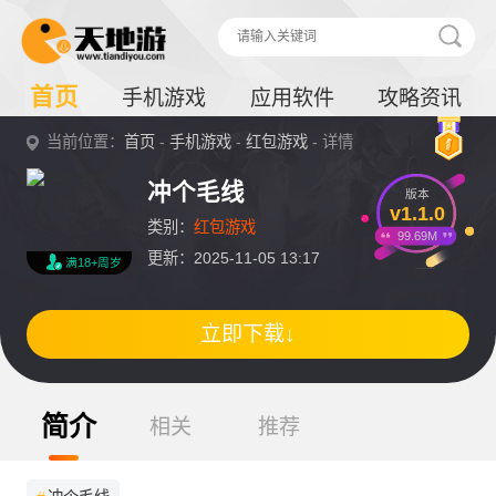
首页
手机游戏
应用软件
攻略资讯
当前位置：
首页
-
手机游戏
-
红包游戏
- 详情
冲个毛线
版本
v1.1.0
类别：
红包游戏
99.69M
更新：2025-11-05 13:17
满18+周岁
立即下载↓
简介
相关
推荐