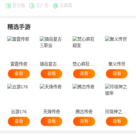
官方版
无广告
无病毒
精选手游
雷霆传奇
镇岳复古三职业
焚心疯狂超变
聚义传世
查看
查看
查看
查看
云游176
天烽传奇
腾古传奇
玲珑神之彼岸
查看
查看
查看
查看