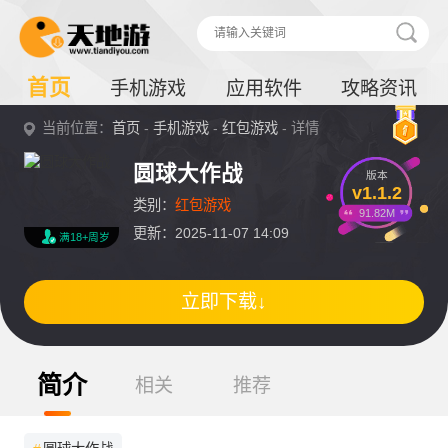
首页
手机游戏
应用软件
攻略资讯
当前位置：
首页
-
手机游戏
-
红包游戏
- 详情
圆球大作战
版本
v1.1.2
类别：
红包游戏
91.82M
更新：2025-11-07 14:09
满18+周岁
立即下载↓
简介
相关
推荐