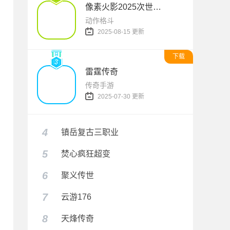
像素火影2025次世代1.20版本
动作格斗
2025-08-15 更新
下载
雷霆传奇
传奇手游
2025-07-30 更新
4
镇岳复古三职业
5
焚心疯狂超变
6
聚义传世
7
云游176
8
天烽传奇