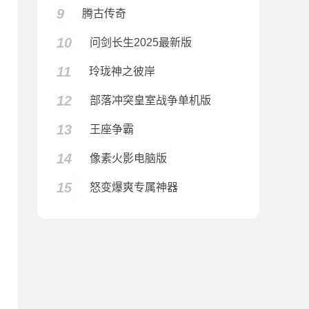
9
腾古传奇
10
问剑长生2025最新版
11
玲珑神之彼岸
12
部落冲突皇室战争单机版
13
王座争霸
14
像素火影电脑版
15
怒变爆爽专属神器