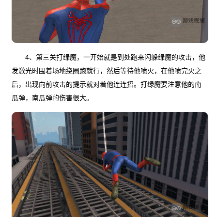
4、第三关打绿魔，一开始就是到处跑来闪躲绿魔的攻击，他
发激光时围着场地绕圈跑就行，然后等待他喷火，在他喷完火之
后，出现向前攻击的提示就对着他连连招。打绿魔要注意他的南
瓜弹，南瓜弹的伤害很大。