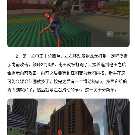
2、第一关电王十分简单，左右移动发射蛛丝打到一定程度提
示向前攻击，循环2到3次，电王就被打跑了，接着追到电王之后
会提示向前攻击，向前之后要等到红圈变为绿圈再按，新手在这
可能会误会红圈就按了，按完之后有一个滑动的qte，按照它给的
方向划就好了，然后就是左右滑动的qte。这一关十分简单。