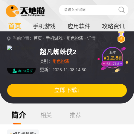
首页
手机游戏
应用软件
攻略资讯
当前位置：
首页
-
手机游戏
-
角色扮演
- 详情
超凡蜘蛛侠2
版本
v1.2.8d
类别：
角色扮演
631.71M
更新：2025-11-08 14:50
满18+周岁
立即下载↓
简介
相关
推荐