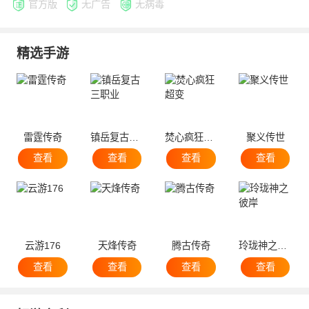
官方版
无广告
无病毒
精选手游
雷霆传奇
镇岳复古三职业
焚心疯狂超变
聚义传世
查看
查看
查看
查看
云游176
天烽传奇
腾古传奇
玲珑神之彼岸
查看
查看
查看
查看