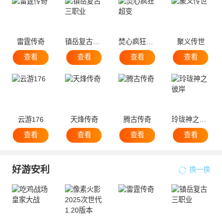
雷霆传奇
镇岳复古三职业
焚心疯狂超变
聚义传世
查看
查看
查看
查看
云游176
天烽传奇
腾古传奇
玲珑神之彼岸
查看
查看
查看
查看
好游安利
换一换