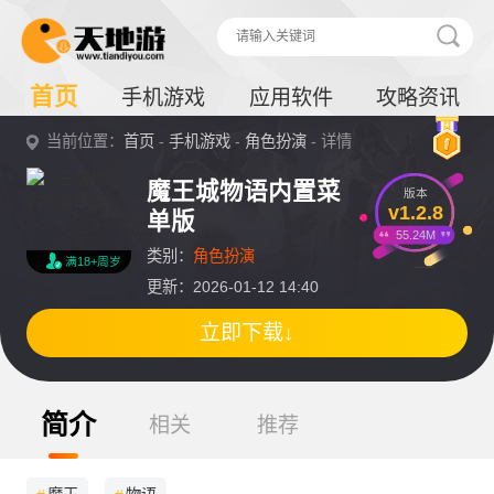
首页
手机游戏
应用软件
攻略资讯
当前位置：
首页
-
手机游戏
-
角色扮演
- 详情
魔王城物语内置菜
版本
v1.2.8
单版
55.24M
类别：
角色扮演
满18+周岁
更新：2026-01-12 14:40
立即下载↓
简介
相关
推荐