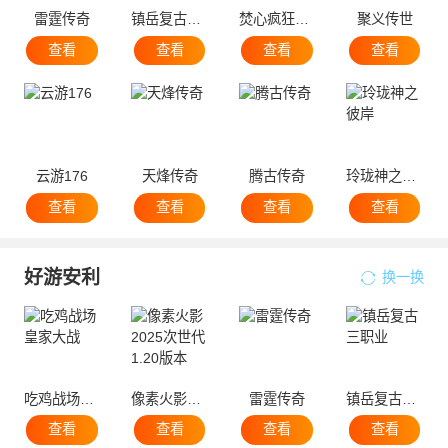
雷霆传奇
镇岳复古三职业
焚心疯狂超变
聚义传世
查看
查看
查看
查看
云游176
天烽传奇
腾古传奇
玲珑神之彼岸
查看
查看
查看
查看
好游安利
换一换
吃鸡战场皇家大战
像素火影2025次世代1.20版本
雷霆传奇
镇岳复古三职业
查看
查看
查看
查看