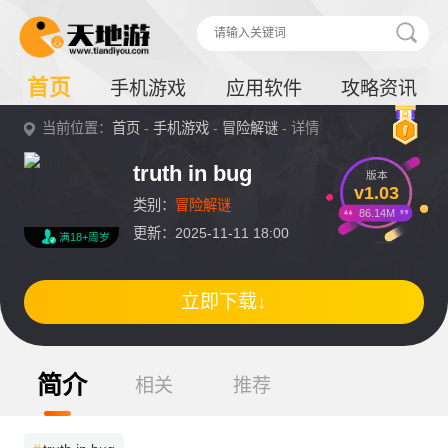
首页
手机游戏
应用软件
攻略资讯
当前位置：
首页
-
手机游戏
-
冒险解谜
- 详情
truth in bug
版本
v1.03
类别：
冒险解谜
86.14M
更新：2025-11-11 18:00
满18+周岁
立即下载↓
简介
相关
推荐