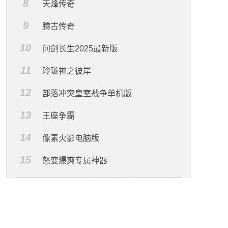
8
天烽传奇
9
腾古传奇
10
问剑长生2025最新版
11
玲珑神之彼岸
12
部落冲突皇室战争单机版
13
王座争霸
14
像素火影电脑版
15
怒变爆爽专属神器