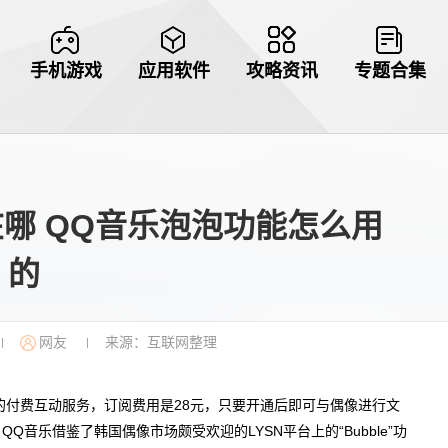
手机游戏
应用软件
攻略资讯
专题合集
哪 QQ音乐泡泡功能怎么用
的
网友
来源：互联网整理
|
|
的付费互动服务，订阅费用是28元，只要开通后即可与偶像进行文
音乐借鉴了韩国偶像市场颇受欢迎的LYSN平台上的“Bubble”功