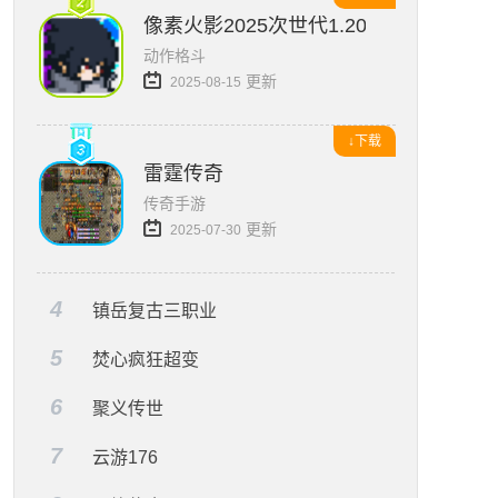
像素火影2025次世代1.20版本
动作格斗
更新
2025-08-15
↓下载
雷霆传奇
传奇手游
更新
2025-07-30
4
镇岳复古三职业
5
焚心疯狂超变
6
聚义传世
7
云游176