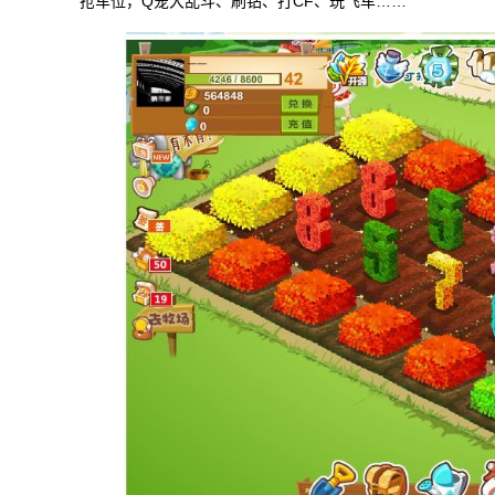
抢车位，Q宠大乱斗、刷钻、打CF、玩飞车……