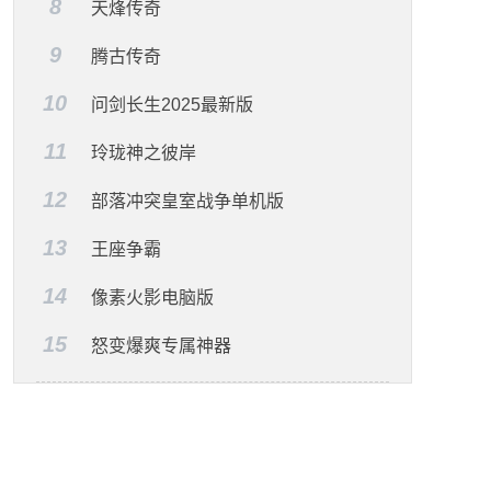
8
天烽传奇
9
腾古传奇
10
问剑长生2025最新版
11
玲珑神之彼岸
12
部落冲突皇室战争单机版
13
王座争霸
14
像素火影电脑版
15
怒变爆爽专属神器