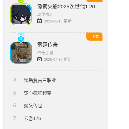
像素火影2025次世代1.20版本
动作格斗
更新
2025-08-15
↓下载
雷霆传奇
传奇手游
更新
2025-07-30
4
镇岳复古三职业
5
焚心疯狂超变
6
聚义传世
7
云游176