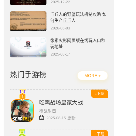
2025-12-22
超解压《嘟嘟脸恶作剧》国服预约开启！抢先预约赢Switch2大礼！
丘丘人的野望玩法机制攻略 如
何生产丘丘人
2026-06-03
像素火影网页版在线玩入口秒
玩地址
2025-08-17
热门手游榜
MORE +
↓下载
吃鸡战场皇家大战
枪战射击
更新
2025-08-15
↓下载