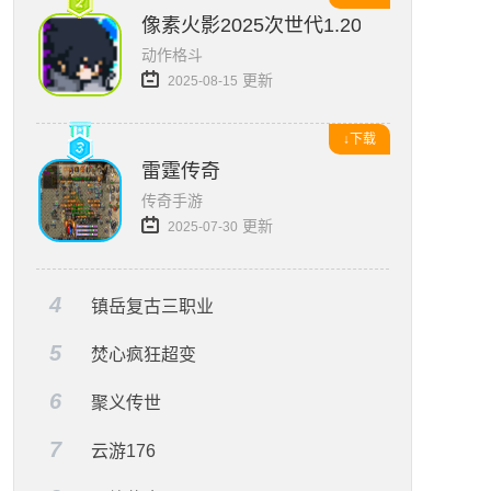
像素火影2025次世代1.20版本
动作格斗
更新
2025-08-15
↓下载
雷霆传奇
传奇手游
更新
2025-07-30
4
镇岳复古三职业
5
焚心疯狂超变
6
聚义传世
7
云游176