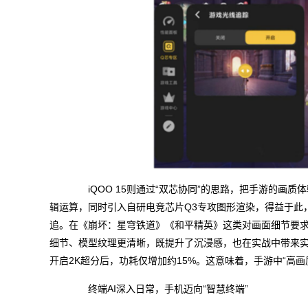
iQOO 15则通过“双芯协同”的思路，把手游的画质
辑运算，同时引入自研电竞芯片Q3专攻图形渲染，得益于此，
追。在《崩坏：星穹铁道》《和平精英》这类对画面细节要求更
细节、模型纹理更清晰，既提升了沉浸感，也在实战中带来
开启2K超分后，功耗仅增加约15%。这意味着，手游中“高画
终端AI深入日常，手机迈向“智慧终端”