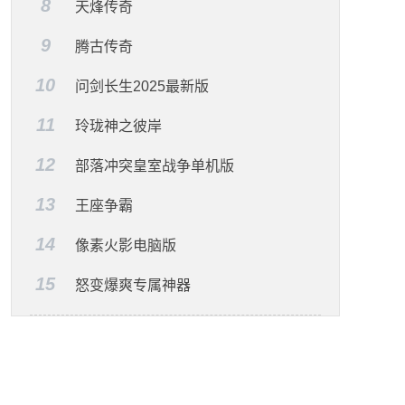
8
天烽传奇
9
腾古传奇
10
问剑长生2025最新版
11
玲珑神之彼岸
12
部落冲突皇室战争单机版
13
王座争霸
14
像素火影电脑版
15
怒变爆爽专属神器