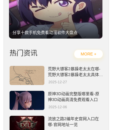
分享十款手机免费看动漫软件大盘点
热门资讯
MORE +
荒野大镖客2暴躁老太太在哪-
荒野大镖客2暴躁老太太具体位
置详解
2025-12-27
内娱+游戏圈25年最重磅事件之一，蔡徐坤官宣代言决胜巅峰
原神3D动画完整版哪里看-原
神3D动画高清免费观看入口
2025-12-06
流放之路2编年史官网入口在
哪-官网地址一览