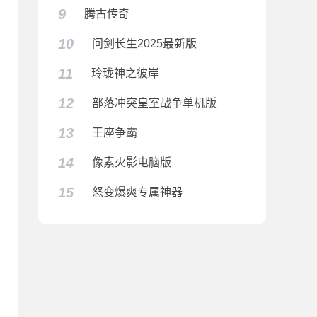
9
腾古传奇
10
问剑长生2025最新版
11
玲珑神之彼岸
12
部落冲突皇室战争单机版
13
王座争霸
14
像素火影电脑版
15
怒变爆爽专属神器