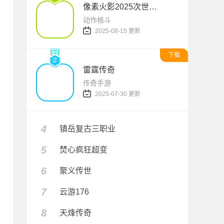
像素火影2025次世代1.20版本
动作格斗
2025-08-15 更新
下载
雷霆传奇
传奇手游
2025-07-30 更新
4
镇岳复古三职业
5
焚心疯狂超变
6
聚义传世
7
云游176
8
天烽传奇