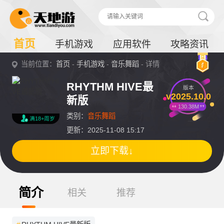
首页
手机游戏
应用软件
攻略资讯
当前位置：
首页
-
手机游戏
-
音乐舞蹈
- 详情
RHYTHM HIVE最
版本
v2025.10.0
新版
130.38M
类别：
音乐舞蹈
满18+周岁
更新：2025-11-08 15:17
立即下载↓
简介
相关
推荐