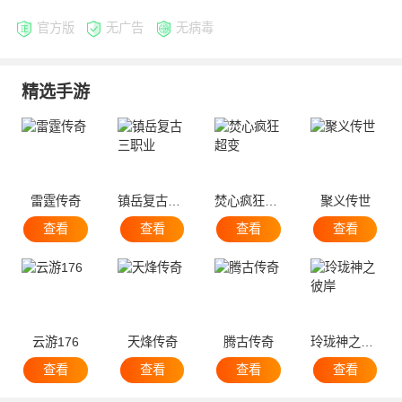
官方版
无广告
无病毒
精选手游
雷霆传奇
镇岳复古三职业
焚心疯狂超变
聚义传世
查看
查看
查看
查看
云游176
天烽传奇
腾古传奇
玲珑神之彼岸
查看
查看
查看
查看