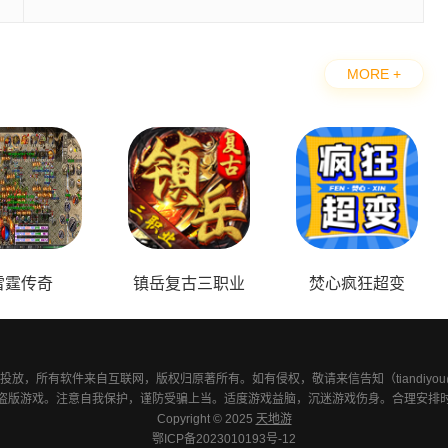
MORE +
本
雷霆传奇
镇岳复古三职业
焚心疯狂超变
放，所有软件来自互联网，版权归原著所有。如有侵权，敬请来信告知（tiandiyou@fo
盗版游戏。注意自我保护，谨防受骗上当。适度游戏益脑，沉迷游戏伤身。合理安排
Copyright © 2025
天地游
鄂ICP备2023010193号-12