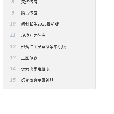
8
天烽传奇
9
腾古传奇
10
问剑长生2025最新版
11
玲珑神之彼岸
12
部落冲突皇室战争单机版
13
王座争霸
14
像素火影电脑版
15
怒变爆爽专属神器