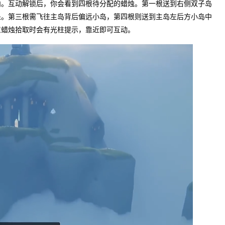
内。互动解锁后，你会看到四根待分配的蜡烛。第一根送到右侧双子岛
处。第三根需飞往主岛背后偏远小岛，第四根则送到主岛左后方小岛中
意蜡烛拾取时会有光柱提示，靠近即可互动。