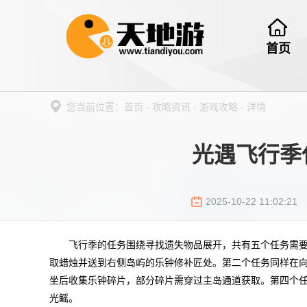
首页
您当前位置：
首页
-
攻略资讯
-
游戏攻略
-
详情
光遇飞行季
2025-10-22 11:02:21
飞行季的任务围绕寻找遗失物品展开，共有五个任务需
取蜡烛并送到右侧岛屿的乐钟修补匠处。第二个任务同样在
坐后收集乐钟碎片，部分碎片需穿过主岛通道获取。第四个
光鳐。