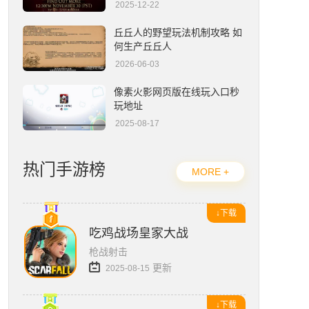
2025-12-22
流放之路2编年史官网入口在哪-官网地址一览
丘丘人的野望玩法机制攻略 如
何生产丘丘人
2026-06-03
像素火影网页版在线玩入口秒
玩地址
2025-08-17
热门手游榜
MORE +
↓下载
吃鸡战场皇家大战
枪战射击
更新
2025-08-15
↓下载