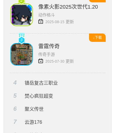
像素火影2025次世代1.20版本
动作格斗
更新
2025-08-15
↓下载
雷霆传奇
传奇手游
更新
2025-07-30
4
镇岳复古三职业
5
焚心疯狂超变
6
聚义传世
7
云游176