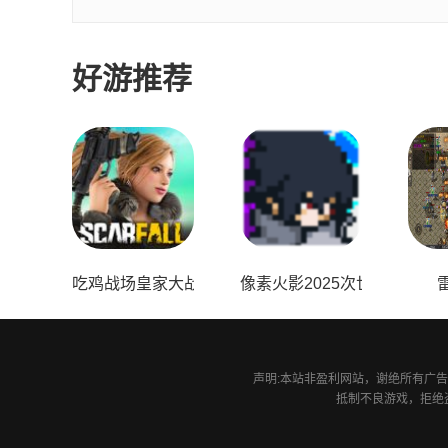
好游推荐
吃鸡战场皇家大战
像素火影2025次世代1.20版
声明:本站非盈利网站，谢绝所有广告投
抵制不良游戏，拒绝