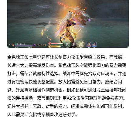
金色魂玉如七星夺窍可让长剑蓄力攻击附带吸血效果，而魂燃一
线适合太刀提高爆发伤害。紫色魂玉裂空能强化阔刀的蓄力震荡
打击，需结合武器特性选择。战斗中需优先拾取对应魂玉，并通
过背包管理快速调整配置。放大招需避免盲目蓄力，应结合闪
避、升龙等基础操作创造机会。例如长枪可通过龙王破接哪吒闹
海的连招控场，双节棍则需利用A2攻击后闪避取消避免被振刀。
记住大招并非无敌，对手的振刀、闪避或霸体技能都可能反制，
因此需灵活变招或穿插普攻迷惑对手。