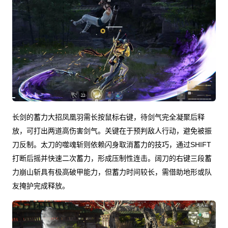
长剑的蓄力大招凤凰羽需长按鼠标右键，待剑气完全凝聚后释
放，可打出两道高伤害剑气。关键在于预判敌人行动，避免被振
刀反制。太刀的噬魂斩则依赖闪身取消蓄力的技巧，通过SHIFT
打断后摇并快速二次蓄力，形成压制性连击。阔刀的右键三段蓄
力崩山斩具有极高破甲能力，但蓄力时间较长，需借助地形或队
友掩护完成释放。