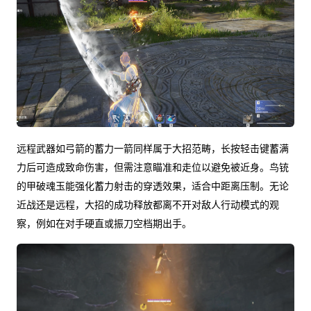
远程武器如弓箭的蓄力一箭同样属于大招范畴，长按轻击键蓄满
力后可造成致命伤害，但需注意瞄准和走位以避免被近身。鸟铳
的甲破魂玉能强化蓄力射击的穿透效果，适合中距离压制。无论
近战还是远程，大招的成功释放都离不开对敌人行动模式的观
察，例如在对手硬直或振刀空档期出手。