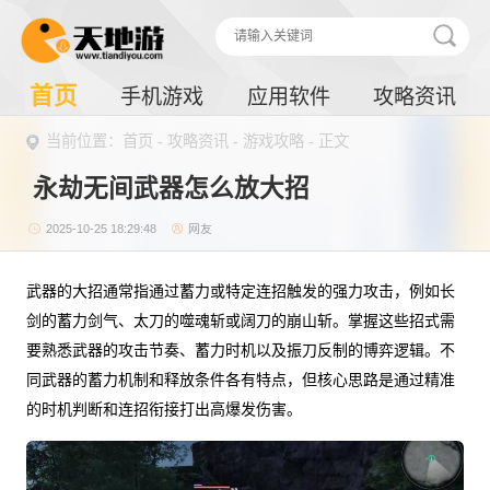
首页
手机游戏
应用软件
攻略资讯
当前位置：
首页
-
攻略资讯
-
游戏攻略
- 正文
永劫无间武器怎么放大招
2025-10-25 18:29:48
网友
武器的大招通常指通过蓄力或特定连招触发的强力攻击，例如长
剑的蓄力剑气、太刀的噬魂斩或阔刀的崩山斩。掌握这些招式需
要熟悉武器的攻击节奏、蓄力时机以及振刀反制的博弈逻辑。不
同武器的蓄力机制和释放条件各有特点，但核心思路是通过精准
的时机判断和连招衔接打出高爆发伤害。