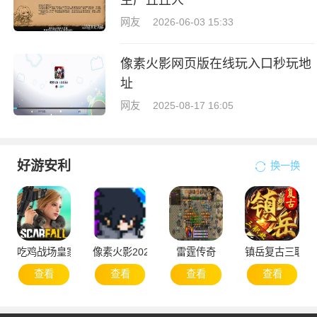
网友
2026-06-03 15:33
像素火影网页版在线玩入口秒玩地
址
网友
2025-08-17 16:05
好游安利
换一换
吃鸡战场皇家大战
像素火影2025次世代1.20版本
雷霆传奇
镇岳复古三职业
查看
查看
查看
查看