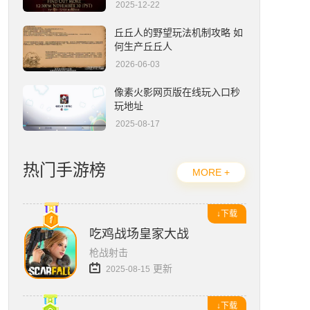
2025-12-22
流放之路2编年史官网入口在哪-官网地址一览
丘丘人的野望玩法机制攻略 如
何生产丘丘人
2026-06-03
像素火影网页版在线玩入口秒
玩地址
2025-08-17
热门手游榜
MORE +
↓下载
吃鸡战场皇家大战
枪战射击
更新
2025-08-15
↓下载