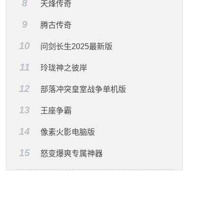
8
天烽传奇
9
腾古传奇
10
问剑长生2025最新版
11
玲珑神之彼岸
12
部落冲突皇室战争单机版
13
王座争霸
14
像素火影电脑版
15
怒变爆爽专属神器