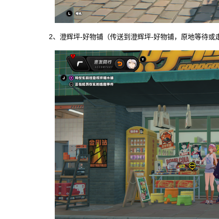
2、澄辉坪-好物铺（传送到澄辉坪-好物铺，原地等待或