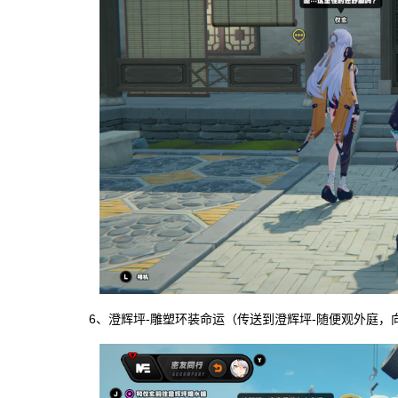
6、澄辉坪-雕塑环装命运（传送到澄辉坪-随便观外庭，