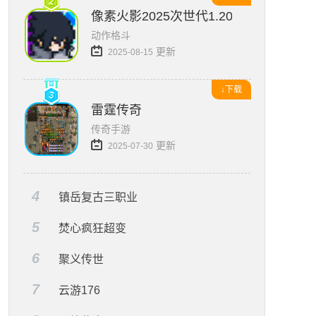
像素火影2025次世代1.20版本
动作格斗
更新
2025-08-15
↓下载
雷霆传奇
传奇手游
更新
2025-07-30
4
镇岳复古三职业
5
焚心疯狂超变
6
聚义传世
7
云游176