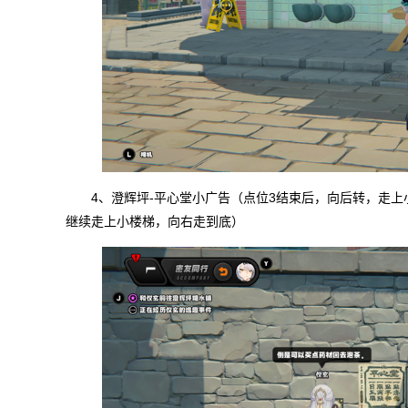
4、澄辉坪-平心堂小广告（点位3结束后，向后转，走
继续走上小楼梯，向右走到底）