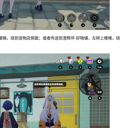
小楼梯，绕到宠物店侧面；或者传送到澄辉坪-好物铺，左转上楼梯，绕