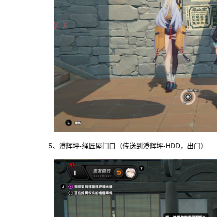
5、澄辉坪-绳匠屋门口（传送到澄辉坪-HDD，出门）