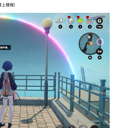
转上楼梯）