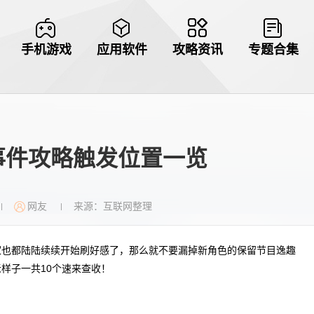
手机游戏
应用软件
攻略资讯
专题合集
事件攻略触发位置一览
网友
来源：互联网整理
|
|
家也都陆陆续续开始刷好感了，那么就不要漏掉新角色的保留节目逸趣
样子一共10个速来查收！