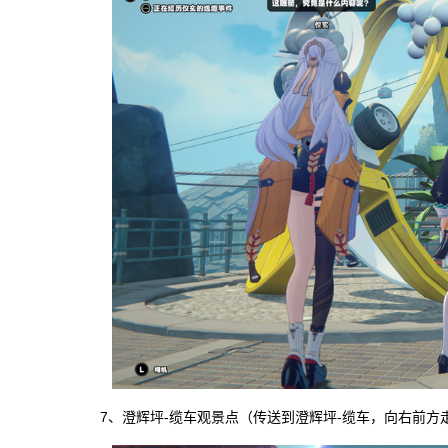
7、澄辉坪-缆车观景点（传送到澄辉坪-缆车，向右前方