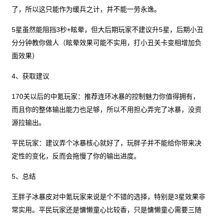
了，所以这只能作为缓兵之计，并不能一劳永逸。
5星虽然能阻挡3秒+眩晕，但大后期玩家不建议升5星，后期小丑
分分钟教你做人（眩晕效果可能不实用，打小丑关卡变相增加负
面效果）
4、获取建议
170关以后的中氪玩家：推荐连环冰暴的控制魅力你值得拥有，
而且你的整体输出能力也足够，所以不用担心弄完了冰暴，没资
源拉输出。
平民玩家：建议弄个冰暴核心就好了，玩胖子并不能给你带来决
定性的变化，反而会拖慢了你的输出进度。
5、总结
王胖子冰暴皮对中氪玩家来说是个不错的选择，特别是3星效果非
常实用。平民玩家还是慵懒童心比较香，只是慵懒童心需要三随