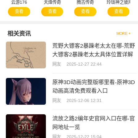
云游176
天烽传奇
腾古传奇
玲珑神之彼岸
查看
查看
查看
查看
相关资讯
MORE +
荒野大镖客2暴躁老太太在哪-荒野
大镖客2暴躁老太太具体位置详解
网友
2025-12-27 22:44
原神3D动画完整版哪里看-原神3D
动画高清免费观看入口
网友
2025-12-06 12:31
流放之路2编年史官网入口在哪-官
网地址一览
网友
2025-12-22 15:04