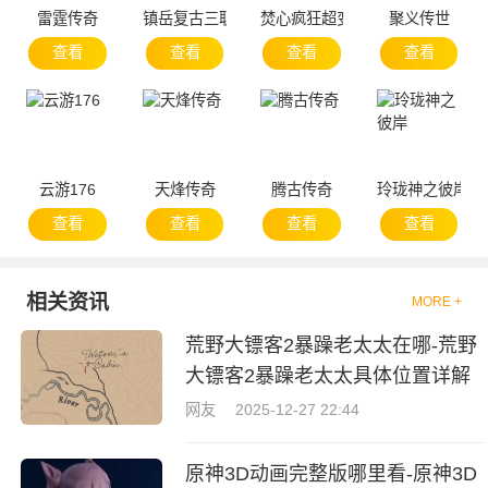
雷霆传奇
镇岳复古三职业
焚心疯狂超变
聚义传世
查看
查看
查看
查看
云游176
天烽传奇
腾古传奇
玲珑神之彼岸
查看
查看
查看
查看
相关资讯
MORE +
荒野大镖客2暴躁老太太在哪-荒野
大镖客2暴躁老太太具体位置详解
网友
2025-12-27 22:44
原神3D动画完整版哪里看-原神3D