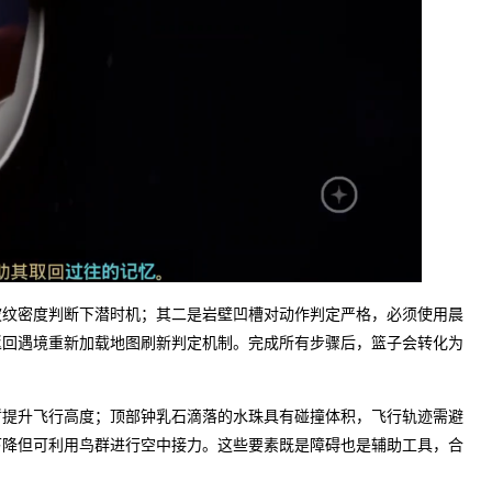
波纹密度判断下潜时机；其二是岩壁凹槽对动作判定严格，必须使用晨
返回遇境重新加载地图刷新判定机制。完成所有步骤后，篮子会转化为
暂提升飞行高度；顶部钟乳石滴落的水珠具有碰撞体积，飞行轨迹需避
下降但可利用鸟群进行空中接力。这些要素既是障碍也是辅助工具，合