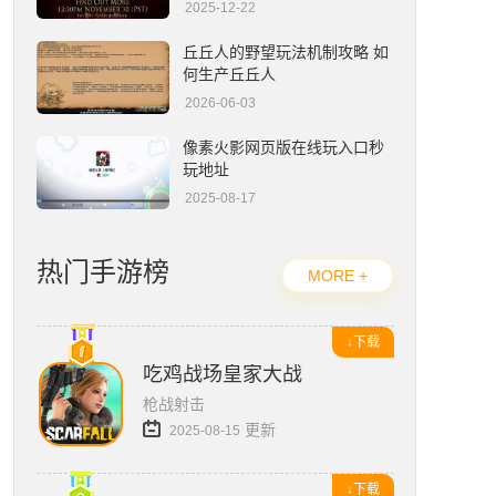
2025-12-22
流放之路2编年史官网入口在哪-官网地址一览
丘丘人的野望玩法机制攻略 如
何生产丘丘人
2026-06-03
像素火影网页版在线玩入口秒
玩地址
2025-08-17
热门手游榜
MORE +
↓下载
吃鸡战场皇家大战
枪战射击
更新
2025-08-15
↓下载