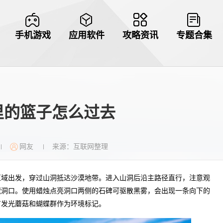
手机游戏
应用软件
攻略资讯
专题合集
里的篮子怎么过去
网友
来源：互联网整理
|
|
区域出发，穿过山洞抵达沙漠地带。进入山洞后沿主路径直行，注意观
藏洞口。使用蜡烛点亮洞口两侧的石碑可驱散黑雾，会出现一条向下的
有发光蘑菇和蝴蝶群作为环境标记。