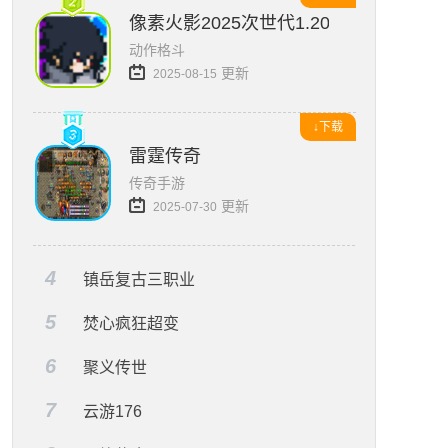
像素火影2025次世代1.20版本
动作格斗
更新
2025-08-15
↓下载
雷霆传奇
传奇手游
更新
2025-07-30
4
镇岳复古三职业
5
焚心疯狂超变
6
聚义传世
7
云游176