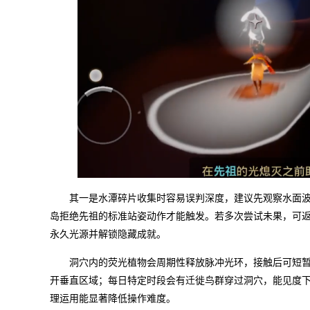
其一是水潭碎片收集时容易误判深度，建议先观察水面
岛拒绝先祖的标准站姿动作才能触发。若多次尝试未果，可
永久光源并解锁隐藏成就。
洞穴内的荧光植物会周期性释放脉冲光环，接触后可短
开垂直区域；每日特定时段会有迁徙鸟群穿过洞穴，能见度
理运用能显著降低操作难度。