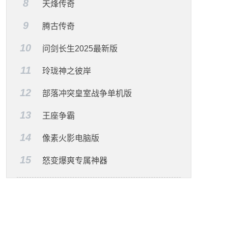
8
天烽传奇
9
腾古传奇
10
问剑长生2025最新版
11
玲珑神之彼岸
12
部落冲突皇室战争单机版
13
王座争霸
14
像素火影电脑版
15
怒变爆爽专属神器