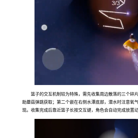
篮子的交互机制较为特殊，需先收集周边散落的三个碎
助蘑菇弹跳获取；第二个嵌在右侧水潭底部，潜水时注意氧
现。收集完成后靠近篮子长按交互键，角色会自动完成放置