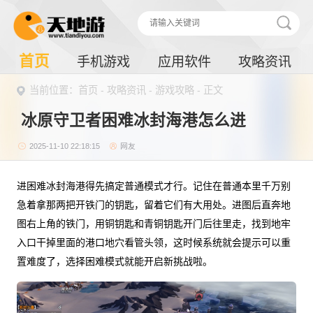
首页
手机游戏
应用软件
攻略资讯
当前位置：
首页
-
攻略资讯
-
游戏攻略
- 正文
冰原守卫者困难冰封海港怎么进
2025-11-10 22:18:15
网友
进困难冰封海港得先搞定普通模式才行。记住在普通本里千万别
急着拿那两把开铁门的钥匙，留着它们有大用处。进图后直奔地
图右上角的铁门，用铜钥匙和青铜钥匙开门后往里走，找到地牢
入口干掉里面的港口地穴看管头领，这时候系统就会提示可以重
置难度了，选择困难模式就能开启新挑战啦。