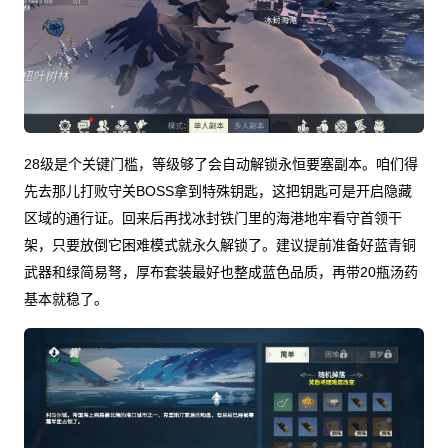
28级是个关键门槛，等级够了会自动解锁永恒要塞副本。咱们得
先去那儿打败守关BOSS拿到特殊钥匙，这把钥匙可是开启隐藏
区域的通行证。回来后再找冰封铁门里的海港地牢看守首领干
架，只要放倒它困难模式就永久解锁了。建议提前准备好蓝青铜
武器和绿简易弩，厚布套装最好也整成蓝色品质，再带20瓶汤药
基本就稳了。