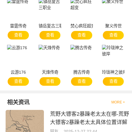
雷霆传奇
镇岳复古三职业
焚心疯狂超变
聚义传世
查看
查看
查看
查看
云游176
天烽传奇
腾古传奇
玲珑神之彼岸
查看
查看
查看
查看
相关资讯
MORE +
荒野大镖客2暴躁老太太在哪-荒野
大镖客2暴躁老太太具体位置详解
网友
2025-12-27 22:44