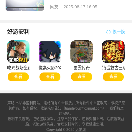
网友
2025-08-17 16:05
好游安利
换一换
吃鸡战场皇家大战
像素火影2025次世代1.20版本
雷霆传奇
镇岳复古三职业
查看
查看
查看
查看
声明:本站非盈利网站，谢绝所有广告投放，所有软件来自互联网，版权归原
著所有。如有侵权，敬请来信告知（tiandiyou@foxmail.com），我们将及
时撤销。
抵制不良游戏，拒绝盗版游戏。注意自我保护，谨防受骗上当。适度游戏益
脑，沉迷游戏伤身。合理安排时间，享受健康生活。
Copyright © 2025
天地游