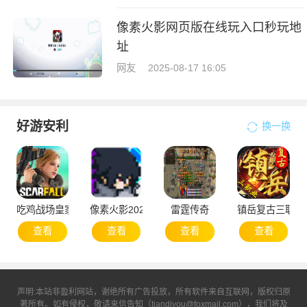
像素火影网页版在线玩入口秒玩地
址
网友
2025-08-17 16:05
好游安利
换一换
吃鸡战场皇家大战
像素火影2025次世代1.20版本
雷霆传奇
镇岳复古三职业
查看
查看
查看
查看
声明:本站非盈利网站，谢绝所有广告投放，所有软件来自互联网，版权归原
著所有。如有侵权，敬请来信告知（tiandiyou@foxmail.com），我们将及