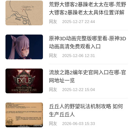
荒野大镖客2暴躁老太太在哪-荒野
大镖客2暴躁老太太具体位置详解
网友
2025-12-27 22:44
原神3D动画完整版哪里看-原神3D
动画高清免费观看入口
网友
2025-12-06 12:31
流放之路2编年史官网入口在哪-官
网地址一览
网友
2025-12-22 15:04
丘丘人的野望玩法机制攻略 如何
生产丘丘人
网友
2026-06-03 15:33