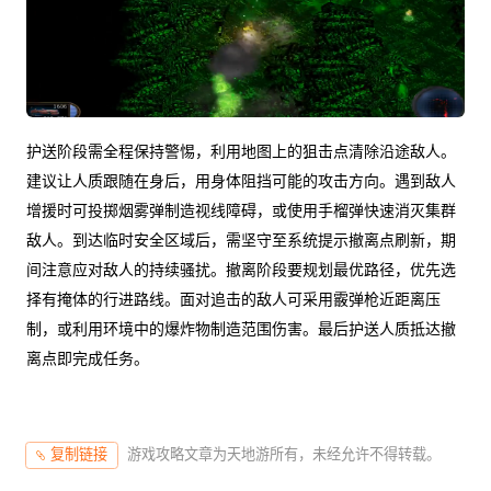
护送阶段需全程保持警惕，利用地图上的狙击点清除沿途敌人。
建议让人质跟随在身后，用身体阻挡可能的攻击方向。遇到敌人
增援时可投掷烟雾弹制造视线障碍，或使用手榴弹快速消灭集群
敌人。到达临时安全区域后，需坚守至系统提示撤离点刷新，期
间注意应对敌人的持续骚扰。撤离阶段要规划最优路径，优先选
择有掩体的行进路线。面对追击的敌人可采用霰弹枪近距离压
制，或利用环境中的爆炸物制造范围伤害。最后护送人质抵达撤
离点即完成任务。
游戏攻略文章为天地游所有，未经允许不得转载。
复制链接