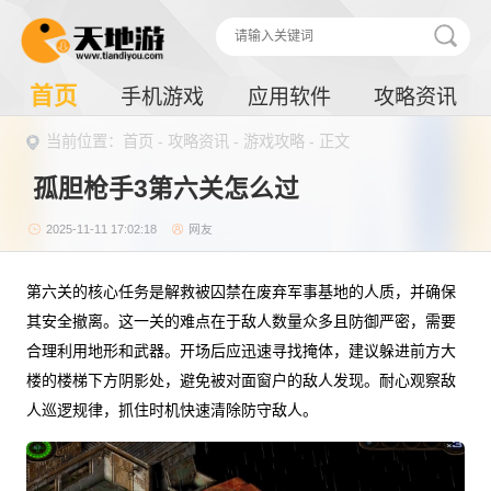
首页
手机游戏
应用软件
攻略资讯
当前位置：
首页
-
攻略资讯
-
游戏攻略
- 正文
孤胆枪手3第六关怎么过
2025-11-11 17:02:18
网友
第六关的核心任务是解救被囚禁在废弃军事基地的人质，并确保
其安全撤离。这一关的难点在于敌人数量众多且防御严密，需要
合理利用地形和武器。开场后应迅速寻找掩体，建议躲进前方大
楼的楼梯下方阴影处，避免被对面窗户的敌人发现。耐心观察敌
人巡逻规律，抓住时机快速清除防守敌人。