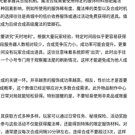
先要掌握其合成机制。魔法合成需要使用特定的服饰材料搭配魔法
多种因素影响，例如所使用的服饰稀有度、魔法棒的类型以及合成时机
高的选择往往是商城中的低价收券服饰或通过活动免费获得的道具。值
能成为后续合成高级魔法的垫脚石。
要讲究"天时地利"。根据大量玩家经验，特定时间段似乎更容易获得
些时段服务器人数相对较少，合成竞争压力小，成功率可能会提升。更重
间没有玩家合成出道具，这往往意味着系统即将"出货"，此时出手往
，一个小号专门用于观察魔法屋的刷新情况，这样才能避免成为他人成
合成的关键一环。并非越贵的服饰成功率越高，相反，性价比才是首要
的合成概率，这个数值已经足够应对大多数合成需求。此外物品制作中心
过日常对局就能轻松获得。特别提醒的是，不要轻易使用非卖品或限量
，其获取方式多种多样。玩家可以通过日常任务、秘境探险、活动奖励
极参与这些活动不仅能获得魔法棒，还能得到特殊的限定服饰材料。对
，通常建议每次合成间隔10分钟左右，连续合成不要超过3次，这样