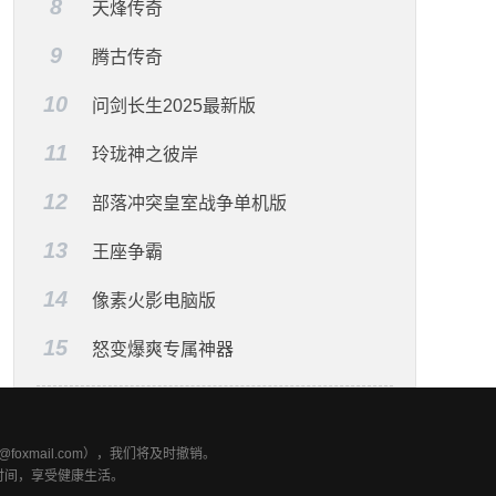
8
天烽传奇
9
腾古传奇
10
问剑长生2025最新版
11
玲珑神之彼岸
12
部落冲突皇室战争单机版
13
王座争霸
14
像素火影电脑版
15
怒变爆爽专属神器
xmail.com），我们将及时撤销。
时间，享受健康生活。