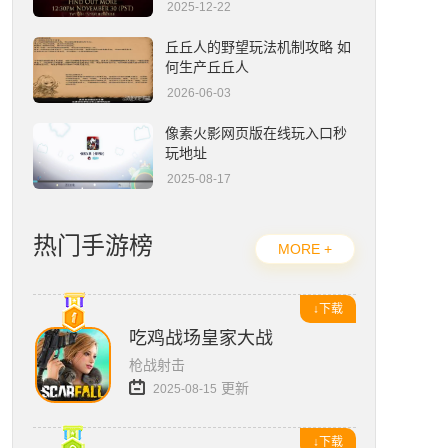
2025-12-22
流放之路2编年史官网入口在哪-官网地址一览
丘丘人的野望玩法机制攻略 如
何生产丘丘人
2026-06-03
像素火影网页版在线玩入口秒
玩地址
2025-08-17
热门手游榜
MORE +
↓下载
吃鸡战场皇家大战
枪战射击
更新
2025-08-15
↓下载