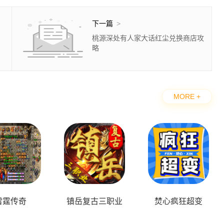
下一篇
>
桃源深处有人家大话红尘兑换商店攻
略
MORE +
本
雷霆传奇
镇岳复古三职业
焚心疯狂超变