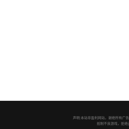
声明:本站非盈利网站，谢绝所有广告投
抵制不良游戏，拒绝