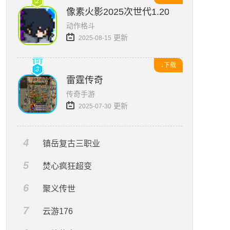
像素火影2025次世代1.20版本
动作格斗
更新
2025-08-15
↓下载
雷霆传奇
传奇手游
更新
2025-07-30
4
镇岳复古三职业
5
焚心疯狂超变
6
聚义传世
7
云游176