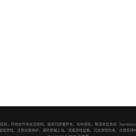
放，所有软件来自互联网，版权归原著所有。如有侵权，敬请来信告知（tiandiyou@fo
盗版游戏。注意自我保护，谨防受骗上当。适度游戏益脑，沉迷游戏伤身。合理安排