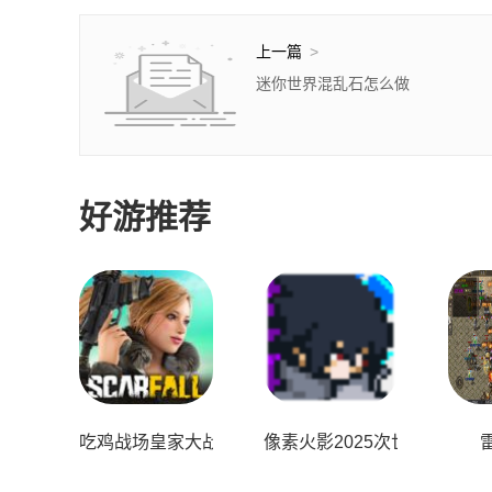
上一篇
>
迷你世界混乱石怎么做
好游推荐
吃鸡战场皇家大战
像素火影2025次世代1.20版