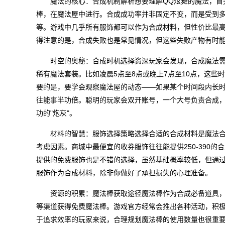
魔法的核心：合成机制解析想要理解QQ炫舞的魔法，首
棒，在魔法屋中进行。合成成功率并非固定不变，而是受到
等。游戏中几乎所有服饰都可以作为合成材料，但性价比最
得注意的是，合成失败也是常见情况，但这些失败产物有时
时空的奥秘：合成时机选择资深玩家会发现，合成魔法需
稀有魔法套装。比如凌晨5点至8点或晚上7点至10点，这
要的是，要学会观察魔法屋的动态——如果某个时间段内长时
往能事半功倍。聪明的玩家会双开账号，一个大号负责合成
功的"炮灰"。
材料的智慧：服饰选择策略选择合适的合成材料是魔法
考虑因素。商城中最便宜的收券服饰往往能提供250-390
提供的免费服饰也是不错的选择，虽然基础概率较低，但通
服饰作为合成材料，除非你做好了承担损失的心理准备。
资源的积累：魔法棒获取途径魔法棒作为合成必备道具
等渠道获得免费魔法棒。游戏官方经常会推出各种活动，积
于追求效率的玩家来说，合理规划魔法棒的使用数量也很重要