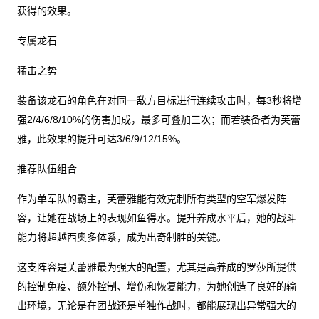
获得的效果。
专属龙石
猛击之势
装备该龙石的角色在对同一敌方目标进行连续攻击时，每3秒将增
强2/4/6/8/10%的伤害加成，最多可叠加三次；而若装备者为芙蕾
雅，此效果的提升可达3/6/9/12/15%。
推荐队伍组合
作为单军队的霸主，芙蕾雅能有效克制所有类型的空军爆发阵
容，让她在战场上的表现如鱼得水。提升养成水平后，她的战斗
能力将超越西奥多体系，成为出奇制胜的关键。
这支阵容是芙蕾雅最为强大的配置，尤其是高养成的罗莎所提供
的控制免疫、额外控制、增伤和恢复能力，为她创造了良好的输
出环境，无论是在团战还是单独作战时，都能展现出异常强大的