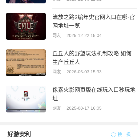
流放之路2编年史官网入口在哪-官
网地址一览
网友
2025-12-22 15:04
丘丘人的野望玩法机制攻略 如何
生产丘丘人
网友
2026-06-03 15:33
像素火影网页版在线玩入口秒玩地
址
网友
2025-08-17 16:05
好游安利
换一换