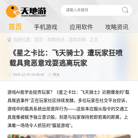
首页
手机游戏
应用软件
攻略资讯
当前位置：
首页
-
攻略资讯
-
游戏攻略
- 正文
《星之卡比：飞天骑士》遭玩家狂喷
载具竟恶意戏耍逃离玩家
2025-12-03 19:48:46
网友
游戏AI竟学会捉弄玩家？《星之卡比：飞天骑士》近期爆发的"载
具叛逃事件"正在玩家社区持续发酵。多位玩家在社交平台控诉，
游戏中的载具系统出现诡异行为——这些本应服从指令的交通工
具竟像被赋予独立意识般，刻意与玩家保持若即若离的距离，上
演着一场场令人抓狂的"猫鼠游戏"。