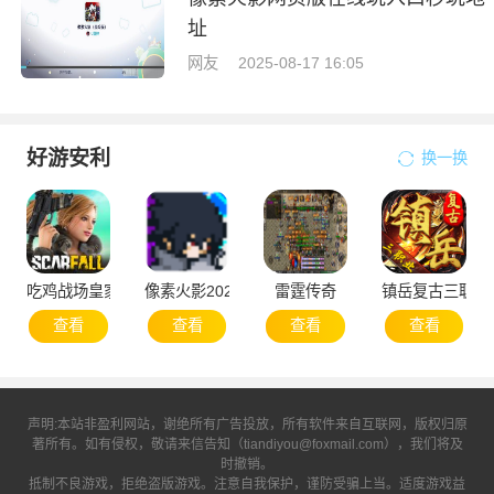
址
网友
2025-08-17 16:05
好游安利
换一换
吃鸡战场皇家大战
像素火影2025次世代1.20版本
雷霆传奇
镇岳复古三职业
查看
查看
查看
查看
声明:本站非盈利网站，谢绝所有广告投放，所有软件来自互联网，版权归原
著所有。如有侵权，敬请来信告知（tiandiyou@foxmail.com），我们将及
时撤销。
抵制不良游戏，拒绝盗版游戏。注意自我保护，谨防受骗上当。适度游戏益