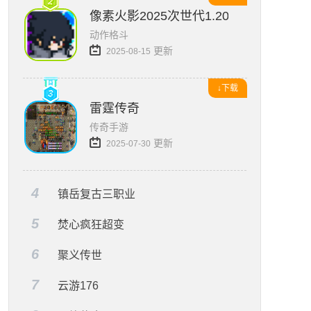
像素火影2025次世代1.20版本
动作格斗
更新
2025-08-15
↓下载
雷霆传奇
传奇手游
更新
2025-07-30
4
镇岳复古三职业
5
焚心疯狂超变
6
聚义传世
7
云游176