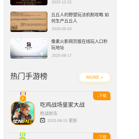
2025-12-22
流放之路2编年史官网入口在哪-官网地址一览
丘丘人的野望玩法机制攻略 如
何生产丘丘人
2026-06-03
像素火影网页版在线玩入口秒
玩地址
2025-08-17
热门手游榜
MORE +
↓下载
吃鸡战场皇家大战
枪战射击
更新
2025-08-15
↓下载