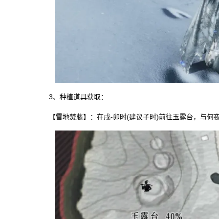
3、种植道具获取：
【雪地焚藤】：在戌-卯时(建议子时)前往玉露台，与何