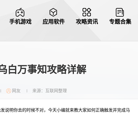
手机游戏
应用软件
攻略资讯
专题合集
乌白万事知攻略详解​
网友
来源：互联网整理
|
|
触发说明你去的时候不对，今天小编就来教大家如何正确触发并完成马