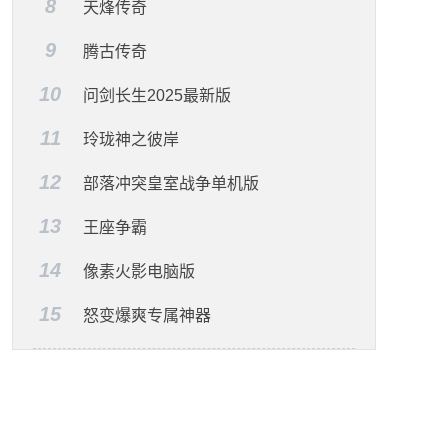
8
天烽传奇
9
腾古传奇
10
问剑长生2025最新版
11
玲珑神之彼岸
12
部落冲突皇室战争单机版
13
王座争霸
14
像素火影电脑版
15
怒变爆爽专属神器