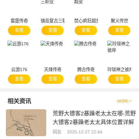
雷霆传奇
镇岳复古三职业
焚心疯狂超变
聚义传世
查看
查看
查看
查看
云游176
天烽传奇
腾古传奇
玲珑神之彼岸
查看
查看
查看
查看
相关资讯
MORE +
荒野大镖客2暴躁老太太在哪-荒野
大镖客2暴躁老太太具体位置详解
网友
2025-12-27 22:44