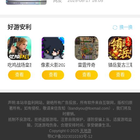
网友
2025-08-17 16:05
好游安利
换一换
吃鸡战场皇家大战
像素火影2025次世代1.20版本
雷霆传奇
镇岳复古三职业
查看
查看
查看
查看
声明:本站非盈利网站，谢绝所有广告投放，所有软件来自互联网，版权归原
著所有。如有侵权，敬请来信告知（tiandiyou@foxmail.com），我们将及
时撤销。
抵制不良游戏，拒绝盗版游戏。注意自我保护，谨防受骗上当。适度游戏益
脑，沉迷游戏伤身。合理安排时间，享受健康生活。
Copyright © 2025
天地游
鄂ICP备2023010193号-12