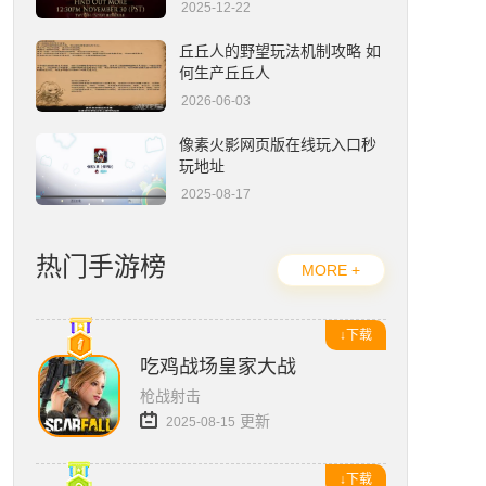
2025-12-22
流放之路2编年史官网入口在哪-官网地址一览
丘丘人的野望玩法机制攻略 如
何生产丘丘人
2026-06-03
像素火影网页版在线玩入口秒
玩地址
2025-08-17
热门手游榜
MORE +
↓下载
吃鸡战场皇家大战
枪战射击
更新
2025-08-15
↓下载