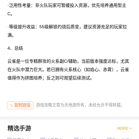
·泛用性考量：非火队玩家可暂缓投入资源，优先培养通用型主
C。
·等级提升收益：55级解锁灼烧后质变，建议资源充足的玩家拉
满。
4、总结
云雀是一位专精群攻的火系副C/辅助，当前版本强度达标，尤其
在火队中潜力巨大。若已拥有火系核心（如焰心、赤霄），云雀
值得作为拼图培养；反之则可观望后续测试。
游戏攻略文章为天地游所有，未经允许不得转载。
复制链接
精选手游
MORE +