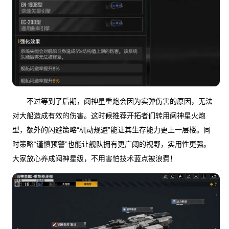
不过等到了后期，阋神星重炮会因为实弹伤害的原因，无法
对大船造成有效的伤害。这时候推荐开拓者们转用阋神星火炮
型，额外的闪避策略“机动规避”能让其生存能力更上一层楼。同
时策略“谨慎预警”也能让舰队拥有更广阔的视野，实用性更强。
大家放心养成阋神星级，不用害怕技术蓝点被浪费！