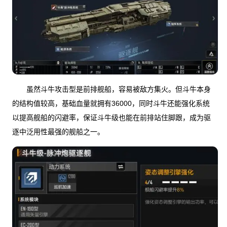
虽然斗牛攻击型是前排舰船，容易被敌方集火。但斗牛本身
的结构值较高，基础血量就拥有36000，同时斗牛还能强化系统
以提高舰船的闪避率，保证斗牛级也能在前排站住脚跟，成为驱
逐中泛用性最强的舰船之一。