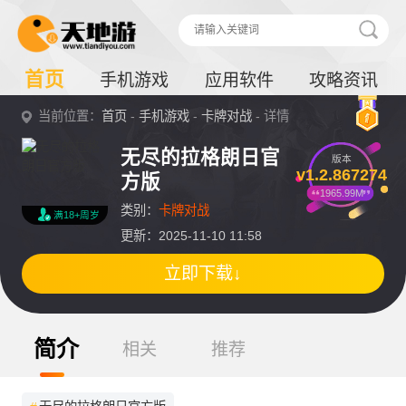
首页
手机游戏
应用软件
攻略资讯
当前位置：
首页
-
手机游戏
-
卡牌对战
- 详情
无尽的拉格朗日官
版本
v1.2.867274
方版
1965.99M
类别：
卡牌对战
满18+周岁
更新：2025-11-10 11:58
立即下载↓
简介
相关
推荐