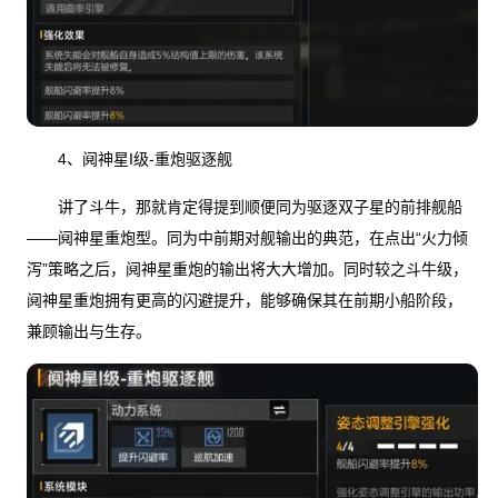
4、阋神星I级-重炮驱逐舰
讲了斗牛，那就肯定得提到顺便同为驱逐双子星的前排舰船
——阋神星重炮型。同为中前期对舰输出的典范，在点出“火力倾
泻”策略之后，阋神星重炮的输出将大大增加。同时较之斗牛级，
阋神星重炮拥有更高的闪避提升，能够确保其在前期小船阶段，
兼顾输出与生存。