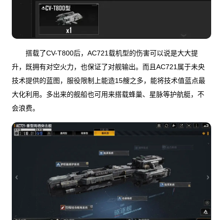
搭载了CV-T800后，AC721载机型的伤害可以说是大大提
升，既拥有对空火力，也保证了对舰输出。而且AC721属于未央
技术提供的蓝图，服役限制上能造15艘之多，能将技术值蓝点最
大化利用。多出来的舰船也可用来搭载蜂巢、星脉等护航艇，不
会浪费。