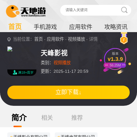
首页
手机游戏
应用软件
攻略资讯
当前位置：
首页
-
应用软件
-
视频播放
- 详情
天峰影视
版本
v1.3.9
类别：
视频播放
56.25M
更新：2025-11-17 20:59
满18+周岁
立即下载↓
简介
相关
推荐