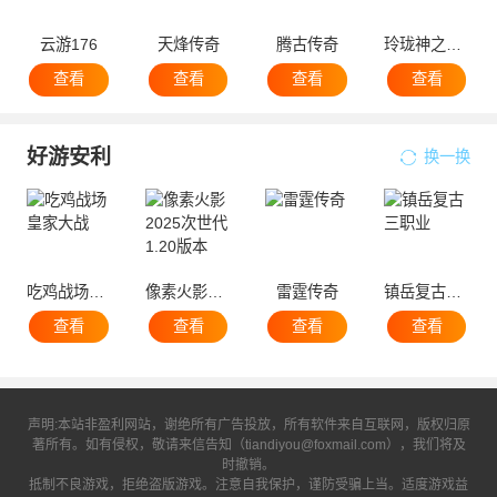
云游176
天烽传奇
腾古传奇
玲珑神之彼岸
查看
查看
查看
查看
好游安利
换一换
吃鸡战场皇家大战
像素火影2025次世代1.20版本
雷霆传奇
镇岳复古三职业
查看
查看
查看
查看
声明:本站非盈利网站，谢绝所有广告投放，所有软件来自互联网，版权归原
著所有。如有侵权，敬请来信告知（tiandiyou@foxmail.com），我们将及
时撤销。
抵制不良游戏，拒绝盗版游戏。注意自我保护，谨防受骗上当。适度游戏益