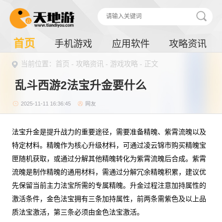
首页
手机游戏
应用软件
攻略资讯
当前位置：
首页
-
攻略资讯
-
游戏攻略
- 正文
乱斗西游2法宝升金要什么
2025-11-11 16:36:45
网友
法宝升金是提升战力的重要途径，需要准备精魄、紫霄流魄以及
特定材料。精魄作为核心升级材料，可通过凌云锦市购买精魄宝
匣随机获取，或通过分解其他精魄转化为紫霄流魄后合成。紫霄
流魄是制作精魄的通用材料，需通过分解冗余精魄积累，建议优
先保留当前主力法宝所需的专属精魄。升金过程注意加持属性的
激活条件，金色法宝拥有三条加持属性，前两条需紫色及以上品
质法宝激活，第三条必须由金色法宝激活。