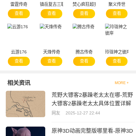
雷霆传奇
镇岳复古三职业
焚心疯狂超变
聚义传世
查看
查看
查看
查看
云游176
天烽传奇
腾古传奇
玲珑神之彼岸
查看
查看
查看
查看
相关资讯
MORE +
荒野大镖客2暴躁老太太在哪-荒野
大镖客2暴躁老太太具体位置详解
网友
2025-12-27 22:44
原神3D动画完整版哪里看-原神3D