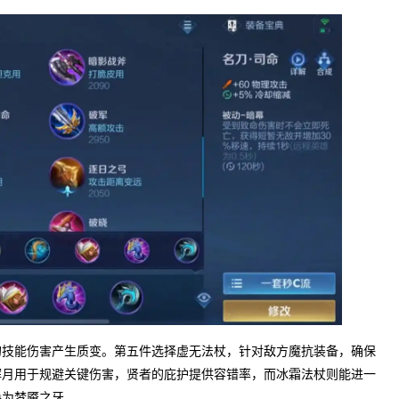
的技能伤害产生质变。第五件选择虚无法杖，针对敌方魔抗装备，确保
辉月用于规避关键伤害，贤者的庇护提供容错率，而冰霜法杖则能进一
换为梦魇之牙。