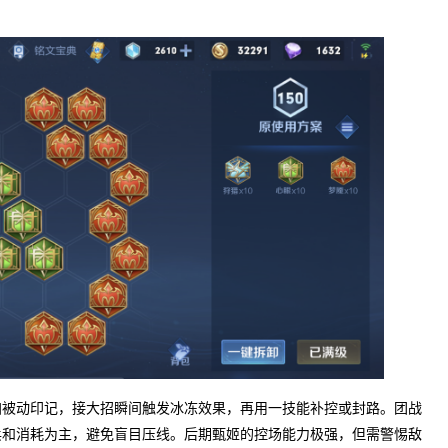
加被动印记，接大招瞬间触发冰冻效果，再用一技能补控或封路。团战
兵和消耗为主，避免盲目压线。后期甄姬的控场能力极强，但需警惕敌