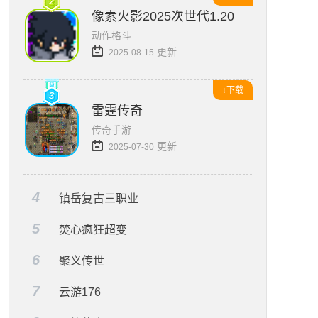
像素火影2025次世代1.20版本
动作格斗
更新
2025-08-15
↓下载
雷霆传奇
传奇手游
更新
2025-07-30
4
镇岳复古三职业
5
焚心疯狂超变
6
聚义传世
7
云游176