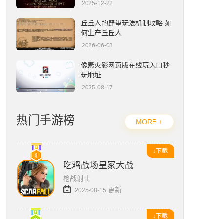
2025-12-22
流放之路2编年史官网入口在哪-官网地址一览
丘丘人的野望玩法机制攻略 如
何生产丘丘人
2026-06-03
像素火影网页版在线玩入口秒
玩地址
2025-08-17
热门手游榜
MORE +
↓下载
吃鸡战场皇家大战
枪战射击
更新
2025-08-15
↓下载