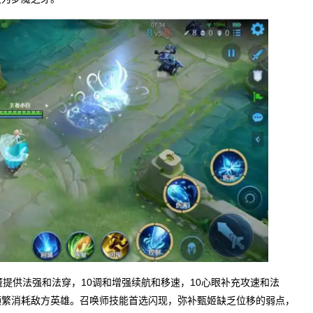
提供法强和法穿，10调和增强续航和移速，10心眼补充攻速和法
频繁消耗敌方英雄。召唤师技能首选闪现，弥补甄姬缺乏位移的弱点，