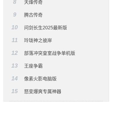
8
天烽传奇
9
腾古传奇
10
问剑长生2025最新版
11
玲珑神之彼岸
12
部落冲突皇室战争单机版
13
王座争霸
14
像素火影电脑版
15
怒变爆爽专属神器