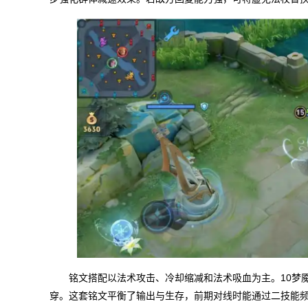
铭文搭配以法术攻击、冷却缩减和法术吸血为主。10梦魇
穿。这套铭文平衡了输出与生存，前期对线时能通过二技能