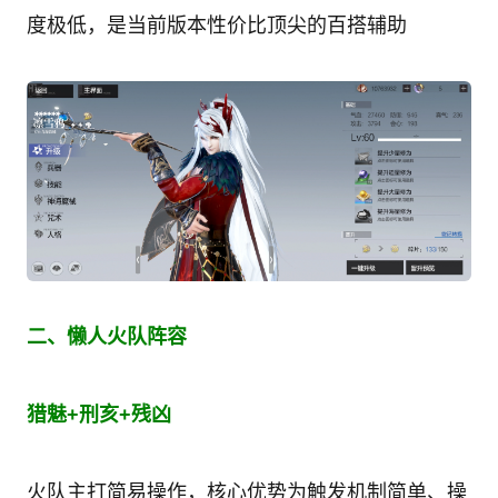
度极低，是当前版本性价比顶尖的百搭辅助
二、懒人火队阵容
猎魅+刑亥+残凶
火队主打简易操作，核心优势为触发机制简单、操