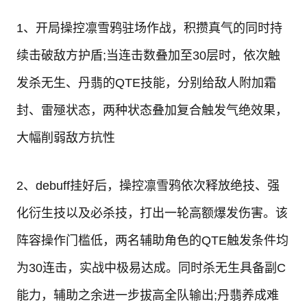
1、开局操控凛雪鸦驻场作战，积攒真气的同时持
续击破敌方护盾;当连击数叠加至30层时，依次触
发杀无生、丹翡的QTE技能，分别给敌人附加霜
封、雷殛状态，两种状态叠加复合触发气绝效果，
大幅削弱敌方抗性
2、debuff挂好后，操控凛雪鸦依次释放绝技、强
化衍生技以及必杀技，打出一轮高额爆发伤害。该
阵容操作门槛低，两名辅助角色的QTE触发条件均
为30连击，实战中极易达成。同时杀无生具备副C
能力，辅助之余进一步拔高全队输出;丹翡养成难