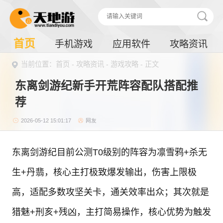
首页
手机游戏
应用软件
攻略资讯
当前位置：
首页
-
攻略资讯
-
游戏攻略
- 正文
东离剑游纪新手开荒阵容配队搭配推
荐
2026-05-12 15:01:17
网友
东离剑游纪目前公测T0级别的阵容为凛雪鸦+杀无
生+丹翡，核心主打极致爆发输出，伤害上限极
高，适配多数攻坚关卡，通关效率出众；其次就是
猎魅+刑亥+残凶，主打简易操作，核心优势为触发