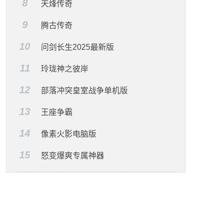
8
天烽传奇
9
腾古传奇
10
问剑长生2025最新版
11
玲珑神之彼岸
12
部落冲突皇室战争单机版
13
王座争霸
14
像素火影电脑版
15
怒变爆爽专属神器