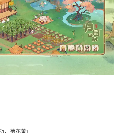
花1、菊花黄1