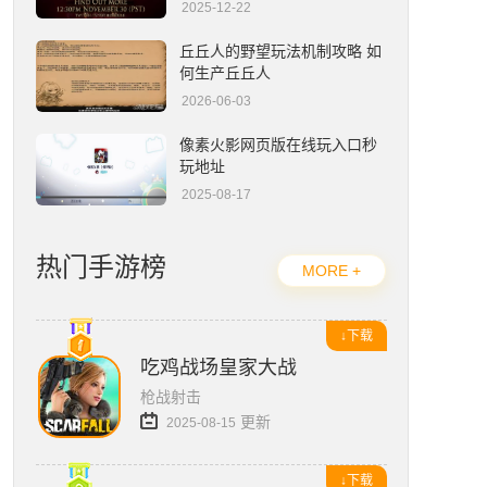
2025-12-22
流放之路2编年史官网入口在哪-官网地址一览
丘丘人的野望玩法机制攻略 如
何生产丘丘人
2026-06-03
像素火影网页版在线玩入口秒
玩地址
2025-08-17
热门手游榜
MORE +
↓下载
吃鸡战场皇家大战
枪战射击
更新
2025-08-15
↓下载