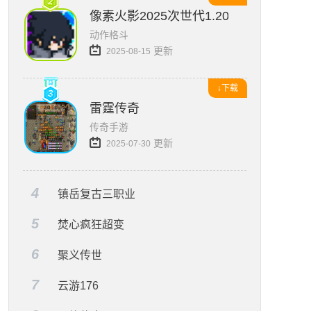
像素火影2025次世代1.20版本
动作格斗
更新
2025-08-15
↓下载
雷霆传奇
传奇手游
更新
2025-07-30
4
镇岳复古三职业
5
焚心疯狂超变
6
聚义传世
7
云游176