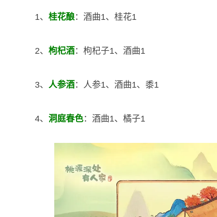
1、
桂花酿
：酒曲1、桂花1
2、
枸杞酒
：枸杞子1、酒曲1
3、
人参酒
：人参1、酒曲1、黍1
4、
洞庭春色
：酒曲1、橘子1