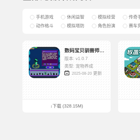
手机游戏
休闲益智
模拟经营
传奇
动作格斗
模拟塔防
角色扮演
赛车
数码宝贝驯兽师重生2
版本: v1.0.7
类型: 宠物养成
更新
2025-08-20
↓下载 (328.15M)