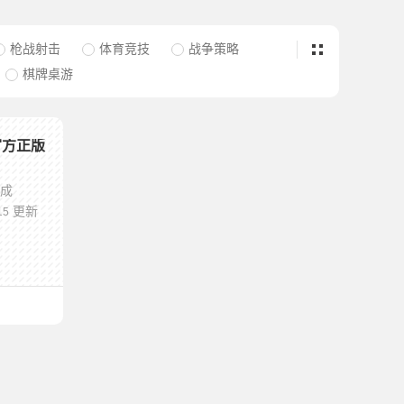
枪战射击
体育竞技
战争策略
棋牌桌游
官方正版
养成
更新
15