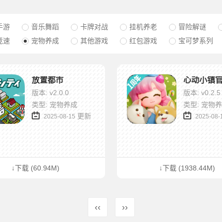
手游
音乐舞蹈
卡牌对战
挂机养老
冒险解谜
竞速
宠物养成
其他游戏
红包游戏
宝可梦系列
放置都市
心动小镇
版本: v2.0.0
版本: v0.2.5
类型: 宠物养成
类型: 宠物
更新
2025-08-15
2025-08-
↓下载 (60.94M)
↓下载 (1938.44M)
‹‹
››